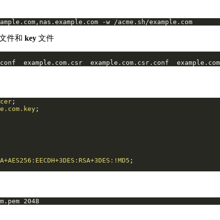
ample.com,nas.example.com -w /acme.sh/example.com
文件和
key
文件
conf  example.com.csr  example.com.csr.conf  example.com
cer
e.com.key
A+AES256:EECDH+3DES:RSA+3DES:!MD5
m.pem 2048