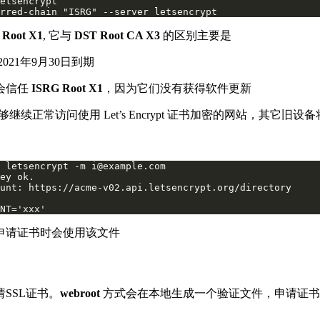
rred-chain "ISRG" --server letsencrypt
 Root X1
, 它与
DST Root CA X3
的区别主要是
021年9月30日到期
不会信任
ISRG Root X1
，因为它们没有获得软件更新
能够继续正常访问使用 Let’s Encrypt 证书加密的网站，其它
 letsencrypt -m 
i@example.com
NT='xxx'
申请证书时会使用该文件
SSL证书。
webroot
方式会在本地生成一个验证文件，申请证书