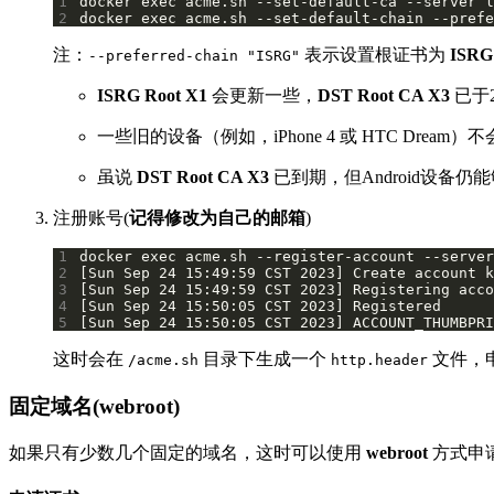
1
2
docker exec acme.sh --set-default-chain --prefe
注：
表示设置根证书为
ISRG
--preferred-chain "ISRG"
ISRG Root X1
会更新一些，
DST Root CA X3
已于2
一些旧的设备（例如，iPhone 4 或 HTC Dream）
虽说
DST Root CA X3
已到期，但Android设备仍
注册账号(
记得修改为自己的邮箱
)
1
docker exec acme.sh --register-account --server
2
3
4
5
[Sun Sep 24 15:50:05 CST 2023] ACCOUNT_THUMBPRI
这时会在
目录下生成一个
文件，
/acme.sh
http.header
固定域名(webroot)
如果只有少数几个固定的域名，这时可以使用
webroot
方式申请