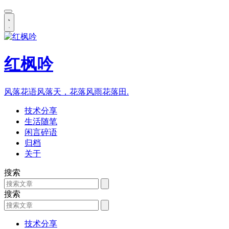
红枫吟
风落花语风落天，花落风雨花落田.
技术分享
生活随笔
闲言碎语
归档
关于
搜索
搜索
技术分享