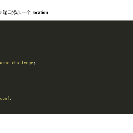
0
端口添加一个
location
acme-challenge
conf