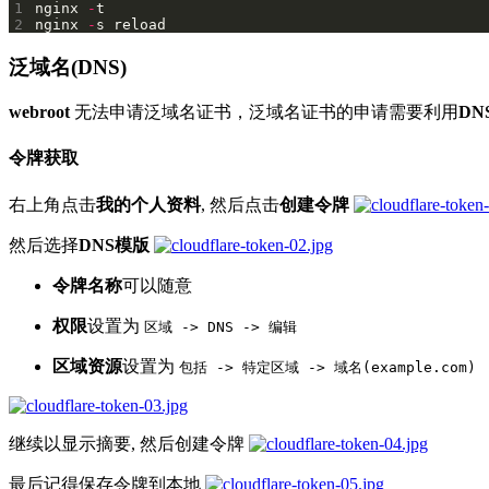
1
nginx 
-
2
nginx 
-
s reload
泛域名(DNS)
webroot
无法申请泛域名证书，泛域名证书的申请需要利用
D
令牌获取
右上角点击
我的个人资料
, 然后点击
创建令牌
然后选择
DNS模版
令牌名称
可以随意
权限
设置为
区域 -> DNS -> 编辑
区域资源
设置为
包括 -> 特定区域 -> 域名(example.com)
继续以显示摘要, 然后创建令牌
最后记得保存令牌到本地