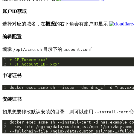
账户ID获取
选择对应的域名，在
概况
的右下角会有账户ID显示
编辑配置
编辑
目录下的
/opt/acme.sh
account.conf
1
2
申请证书
1
docker exec acme.sh --issue --dns dns_cf -d "nas.exa
安装证书
如果想要修改默认安装的目录，则可以使用
命
--install-cert
1
2
3
--fullchain-file /nginx/data/custom_ssl/npm-1/fullch