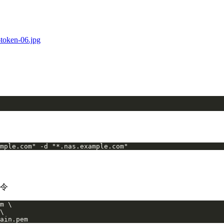
mple.com" -d "*.nas.example.com"
令
ain.pem