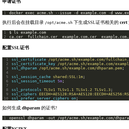
申请证书
1
docker exec acme.sh --issue -d example.com -d www.ex
执行后会在挂载目录
下生成SSL证书相关的
cert
/opt/acme.sh
1
2
ca.cer  fullchain.cer  example.com.cer  example.com.
配置SSL证书
 1
ssl_certificate
/opt/acme.sh/example.com/fullchain.
 2
ssl_certificate_key
/opt/acme.sh/example.com/exampl
 3
ssl_dhparam
/opt/acme.sh/example.com/dhparam.pem
 4
 5
ssl_session_cache
shared:SSL:1m
 6
ssl_session_timeout
5m
 7
 8
ssl_protocols
TLSv1
TLSv1.1
TLSv1.2
TLSv1.3
 9
ssl_ciphers
EECDH+AES128:RSA+AES128:EECDH+AES256:RS
10
ssl_prefer_server_ciphers
on
;
如何生成
dhparam
的证书?
1
openssl dhparam -out /opt/acme.sh/example.com/dhpara
配置NGINX